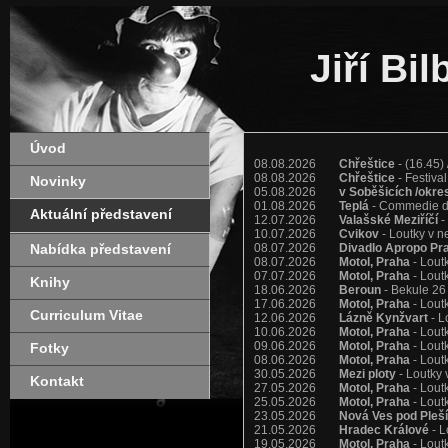
Jiří Bi
Úvod
08.08.2026
Chřeštice
- (16.45) 
08.08.2026
Chřeštice
- Festiva
Novinky
05.08.2026
v Soběšicích /okre
01.08.2026
Teplá
- Commedie del
Aktuální představení
12.07.2026
Valašské Meziříčí
-
10.07.2026
Cvikov
- Loutky v n
Nabídka představení
08.07.2026
Divadlo Apropo Pr
08.07.2026
Motol, Praha
- Lout
07.07.2026
Motol, Praha
- Lout
Knihy
18.06.2026
Beroun
- Bekule 26
17.06.2026
Motol, Praha
- Lout
Curriculum Vitae
12.06.2026
Lázně Kynžvart
- L
10.06.2026
Motol, Praha
- Lout
09.06.2026
Motol, Praha
- Lout
Fotky
08.06.2026
Motol, Praha
- Lout
30.05.2026
Mezi ploty
- Loutky 
Kontakt
27.05.2026
Motol, Praha
- Lout
25.05.2026
Motol, Praha
- Lout
23.05.2026
Nová Ves pod Pleší
21.05.2026
Hradec Králové
- L
19.05.2026
Motol, Praha
- Lout