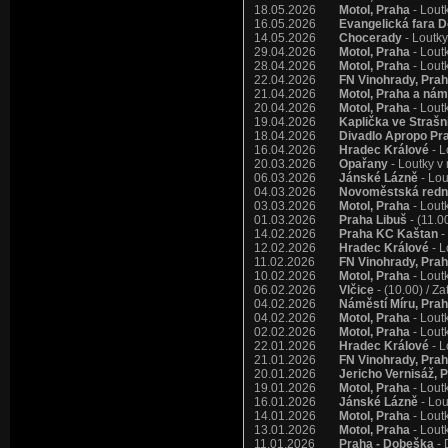
18.05.2026
Motol, Praha
- Lout
16.05.2026
Evangelická fara D
14.05.2026
Chocerady
- Loutky
29.04.2026
Motol, Praha
- Lout
28.04.2026
Motol, Praha
- Lout
22.04.2026
FN Vinohrady, Pra
21.04.2026
Motol, Praha a nám
20.04.2026
Motol, Praha
- Lout
19.04.2026
Kaplička ve Strašn
18.04.2026
Divadlo Apropo Pr
16.04.2026
Hradec Králové
- L
20.03.2026
Opařany
- Loutky v
06.03.2026
Jánské Lázně
- Lou
04.03.2026
Novoměstská redni
03.03.2026
Motol, Praha
- Lout
01.03.2026
Praha Libuš
- (11.0
14.02.2026
Praha KC Kaštan
-
12.02.2026
Hradec Králové
- L
11.02.2026
FN Vinohrady, Pra
10.02.2026
Motol, Praha
- Lout
06.02.2026
Vlčice
- (10.00) / Z
04.02.2026
Náměstí Míru, Pra
04.02.2026
Motol, Praha
- Lout
02.02.2026
Motol, Praha
- Lout
22.01.2026
Hradec Králové
- L
21.01.2026
FN Vinohrady, Pra
20.01.2026
Jericho Vernisáž, 
19.01.2026
Motol, Praha
- Lout
16.01.2026
Jánské Lázně
- Lou
14.01.2026
Motol, Praha
- Lout
13.01.2026
Motol, Praha
- Lout
11.01.2026
Praha - Dobeška
- 